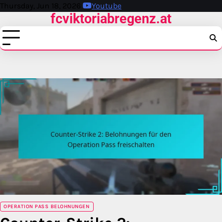
Skip
Thursday, Jun 18, 2026
Youtube
fcviktoriabregenz.at
to
content
OPERATION PASS BELOHNUNGEN