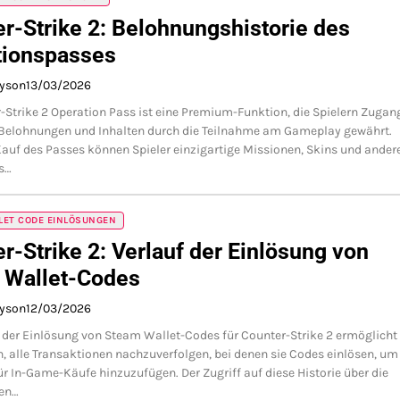
r-Strike 2: Belohnungshistorie des
tionspasses
ayson
13/03/2026
-Strike 2 Operation Pass ist eine Premium-Funktion, die Spielern Zugan
 Belohnungen und Inhalten durch die Teilnahme am Gameplay gewährt.
auf des Passes können Spieler einzigartige Missionen, Skins und andere
s…
LET CODE EINLÖSUNGEN
r-Strike 2: Verlauf der Einlösung von
 Wallet-Codes
ayson
12/03/2026
e der Einlösung von Steam Wallet-Codes für Counter-Strike 2 ermöglicht
n, alle Transaktionen nachzuverfolgen, bei denen sie Codes einlösen, um
r In-Game-Käufe hinzuzufügen. Der Zugriff auf diese Historie über die
gen…