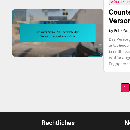
WÖCHENTLI
Counte
Verso
by Felix Gr
Das Versorg
entscheiden
beeinflusse
Waffenange
Engagemen
Posts
1
pagination
Rechtliches
N