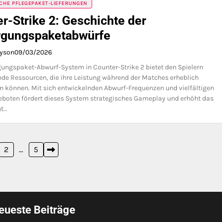
CHE PFLEGEPAKET-LIEFERUNGEN
r-Strike 2: Geschichte der
rgungspaketabwürfe
ayson
09/03/2026
ungspaket-Abwurf-System in Counter-Strike 2 bietet den Spielern
de Ressourcen, die ihre Leistung während der Matches erheblich
n können. Mit sich entwickelnden Abwurf-Frequenzen und vielfältigen
boten fördert dieses System strategisches Gameplay und erhöht das
t…
2
…
5
eueste Beiträge