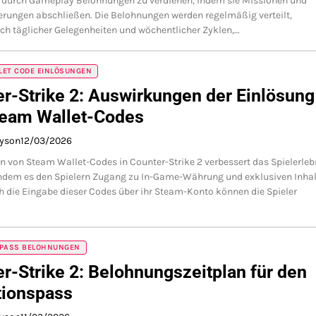
, durch Gameplay Belohnungen zu verdienen, indem sie Missionen und
rungen abschließen. Die Belohnungen werden regelmäßig verteilt,
ich täglicher Gelegenheiten und wöchentlicher Zyklen,…
LET CODE EINLÖSUNGEN
r-Strike 2: Auswirkungen der Einlösung
team Wallet-Codes
ayson
12/03/2026
n von Steam Wallet-Codes in Counter-Strike 2 verbessert das Spielerleb
indem es den Spielern Zugang zu In-Game-Währung und exklusiven Inha
ch die Eingabe dieser Codes über ihr Steam-Konto können die Spieler
 PASS BELOHNUNGEN
r-Strike 2: Belohnungszeitplan für den
tionspass