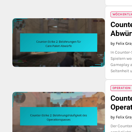
WÖCHENTLI
Counte
Abwür
by Felix Gr
In Counter-
Spielern we
Gameplay al
Seltenheit 
OPERATION
Counte
Opera
by Felix Gr
Der Counter