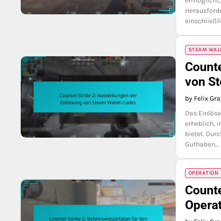
ermöglicht
Herausforde
einschließl
STEAM WAL
Counte
von S
by Felix Gr
Das Einlöse
erheblich, 
bietet. Dur
Guthaben…
OPERATION
Counte
Opera