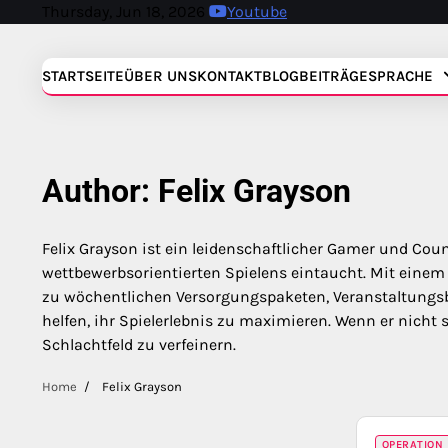
Skip
Thursday, Jun 18, 2026
Youtube
to
content
STARTSEITE
ÜBER UNS
KONTAKT
BLOGBEITRÄGE
SPRACHE
Author:
Felix Grayson
Felix Grayson ist ein leidenschaftlicher Gamer und Count
wettbewerbsorientierten Spielens eintaucht. Mit einem 
zu wöchentlichen Versorgungspaketen, Veranstaltungs
helfen, ihr Spielerlebnis zu maximieren. Wenn er nicht 
Schlachtfeld zu verfeinern.
Home
Felix Grayson
OPERATION