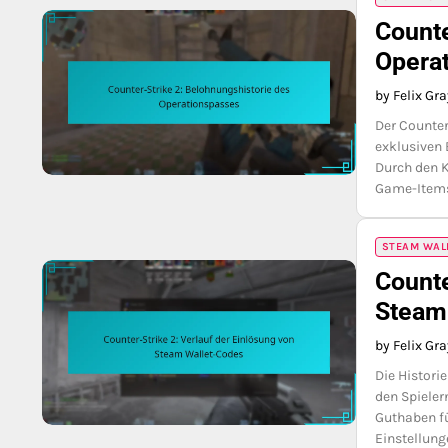
Counte
Opera
by Felix Gr
Der Counter
exklusiven
Durch den K
Game-Item
STEAM WAL
Counte
Steam
by Felix Gr
Die Histori
den Spieler
Guthaben fü
Einstellun