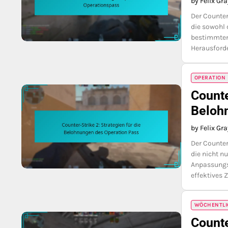
by Felix Gr
Der Counter
die sowohl
bestimmten
Herausford
OPERATION
Counte
Beloh
by Felix Gr
Der Counter
die nicht n
Anpassungs
effektives 
WÖCHENTLI
Counte