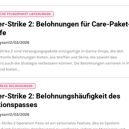
CHE PFLEGEPAKET-LIEFERUNGEN
r-Strike 2: Belohnungen für Care-Paket
fe
ayson
12/03/2026
Strike 2 sind Versorgungspakete einzigartige In-Game-Drops, die den
rtvolle Belohnungen bieten, wie Waffen und Skins, die sowohl das
s auch die Strategie verbessern können. Die Belohnungen variieren in ih
und bieten…
 PASS BELOHNUNGEN
r-Strike 2: Belohnungshäufigkeit des
tionspasses
ayson
12/03/2026
-Strike 2 Operation Pass ist ein saisonales Feature, das es Spielern