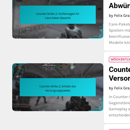
Abwür
by Felix Gr
Care-Pakete
Spielern m
beeinflusse
Modelle kö
WÖCHENTLI
Counte
Verso
by Felix Gr
In Counter-
Gegenstände
Gameplay er
entscheiden