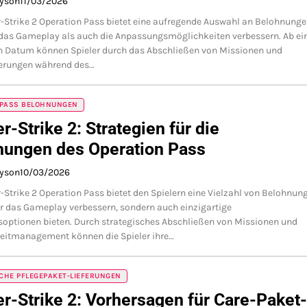
ayson
11/03/2026
-Strike 2 Operation Pass bietet eine aufregende Auswahl an Belohnunge
 das Gameplay als auch die Anpassungsmöglichkeiten verbessern. Ab e
 Datum können Spieler durch das Abschließen von Missionen und
erungen während des…
 PASS BELOHNUNGEN
r-Strike 2: Strategien für die
nungen des Operation Pass
ayson
10/03/2026
-Strike 2 Operation Pass bietet den Spielern eine Vielzahl von Belohnun
ur das Gameplay verbessern, sondern auch einzigartige
optionen bieten. Durch strategisches Abschließen von Missionen und
Zeitmanagement können die Spieler ihre…
CHE PFLEGEPAKET-LIEFERUNGEN
r-Strike 2: Vorhersagen für Care-Paket-