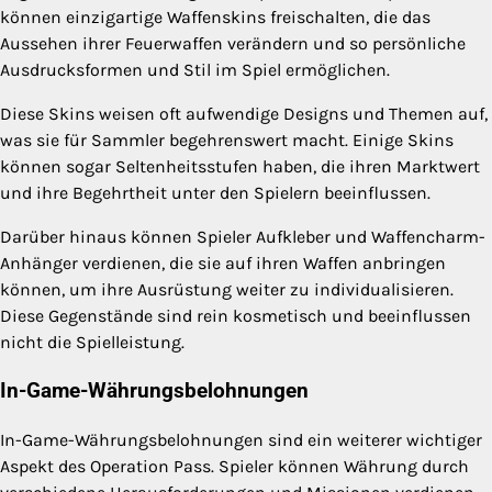
können einzigartige Waffenskins freischalten, die das
Aussehen ihrer Feuerwaffen verändern und so persönliche
Ausdrucksformen und Stil im Spiel ermöglichen.
Diese Skins weisen oft aufwendige Designs und Themen auf,
was sie für Sammler begehrenswert macht. Einige Skins
können sogar Seltenheitsstufen haben, die ihren Marktwert
und ihre Begehrtheit unter den Spielern beeinflussen.
Darüber hinaus können Spieler Aufkleber und Waffencharm-
Anhänger verdienen, die sie auf ihren Waffen anbringen
können, um ihre Ausrüstung weiter zu individualisieren.
Diese Gegenstände sind rein kosmetisch und beeinflussen
nicht die Spielleistung.
In-Game-Währungsbelohnungen
In-Game-Währungsbelohnungen sind ein weiterer wichtiger
Aspekt des Operation Pass. Spieler können Währung durch