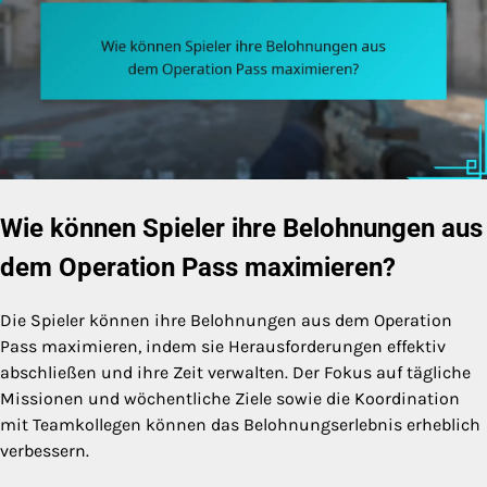
Wie können Spieler ihre Belohnungen aus
dem Operation Pass maximieren?
Die Spieler können ihre Belohnungen aus dem Operation
Pass maximieren, indem sie Herausforderungen effektiv
abschließen und ihre Zeit verwalten. Der Fokus auf tägliche
Missionen und wöchentliche Ziele sowie die Koordination
mit Teamkollegen können das Belohnungserlebnis erheblich
verbessern.