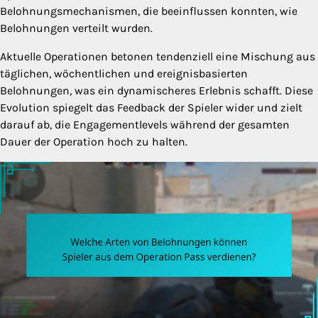
Belohnungsmechanismen, die beeinflussen konnten, wie
Belohnungen verteilt wurden.
Aktuelle Operationen betonen tendenziell eine Mischung aus
täglichen, wöchentlichen und ereignisbasierten
Belohnungen, was ein dynamischeres Erlebnis schafft. Diese
Evolution spiegelt das Feedback der Spieler wider und zielt
darauf ab, die Engagementlevels während der gesamten
Dauer der Operation hoch zu halten.