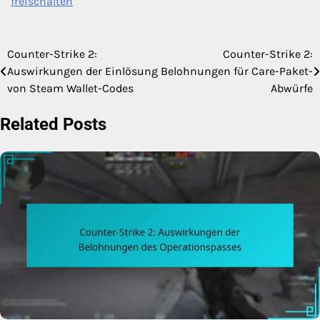
freischalten
Counter-Strike 2:
Counter-Strike 2:
Post
Auswirkungen der Einlösung
Belohnungen für Care-Paket-
navigation
von Steam Wallet-Codes
Abwürfe
Related Posts