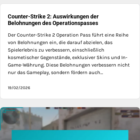
Counter-Strike 2: Auswirkungen der
Belohnungen des Operationspasses
Der Counter-Strike 2 Operation Pass führt eine Reihe
von Belohnungen ein, die darauf abzielen, das
Spielerlebnis zu verbessern, einschließlich
kosmetischer Gegenstände, exklusiver Skins und In-
Game-Währung. Diese Belohnungen verbessern nicht
nur das Gameplay, sondern fördern auch…
19/02/2026