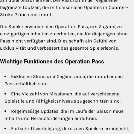
am Spiel teilzunehmen. Der Pass hat in der Regel eine
begrenzte Laufzeit, die mit saisonalen Updates in Counter-
Strike 2 übereinstimmt.
Die Spieler erwerben den Operation Pass, um Zugang zu
einzigartigen Inhalten zu erhalten, die für diejenigen ohne
Pass nicht verfügbar sind. Dies schafft ein Gefühl von
Exklusivität und verbessert das gesamte Spielerlebnis.
Wichtige Funktionen des Operation Pass
Exklusive Skins und Gegenstände, die nur über den
Pass erhältlich sind.
Eine Vielzahl von Missionen, die auf verschiedene
Spielstile und Fähigkeitsniveaus zugeschnitten sind.
Regelmäßige Updates, die im Laufe der Saison neue
Inhalte und Herausforderungen einführen.
Fortschrittsverfolgung, die es den Spielern ermöglicht,