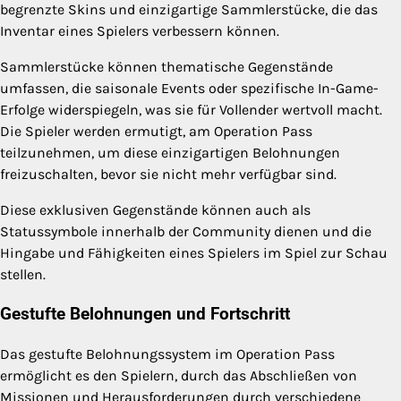
begrenzte Skins und einzigartige Sammlerstücke, die das
Inventar eines Spielers verbessern können.
Sammlerstücke können thematische Gegenstände
umfassen, die saisonale Events oder spezifische In-Game-
Erfolge widerspiegeln, was sie für Vollender wertvoll macht.
Die Spieler werden ermutigt, am Operation Pass
teilzunehmen, um diese einzigartigen Belohnungen
freizuschalten, bevor sie nicht mehr verfügbar sind.
Diese exklusiven Gegenstände können auch als
Statussymbole innerhalb der Community dienen und die
Hingabe und Fähigkeiten eines Spielers im Spiel zur Schau
stellen.
Gestufte Belohnungen und Fortschritt
Das gestufte Belohnungssystem im Operation Pass
ermöglicht es den Spielern, durch das Abschließen von
Missionen und Herausforderungen durch verschiedene