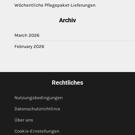
Wöchentliche Pflegepaket-Lieferungen
Archiv
March 2026
February 2026
Rechtliches
Nutzungsbedingungen
Datenschutzrichtlinie
Über uns
Cookie-Einstellungen