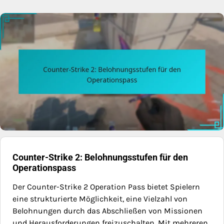
Counter-Strike 2: Belohnungsstufen für den
Operationspass
Der Counter-Strike 2 Operation Pass bietet Spielern
eine strukturierte Möglichkeit, eine Vielzahl von
Belohnungen durch das Abschließen von Missionen
und Herausforderungen freizuschalten. Mit mehreren