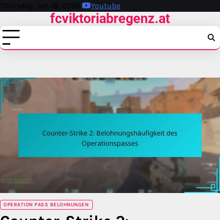
Skip
Thursday, Jun 18, 2026
Youtube
fcviktoriabregenz.at
to
content
OPERATION PASS BELOHNUNGEN