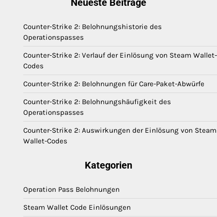
Neueste Beiträge
Counter-Strike 2: Belohnungshistorie des
Operationspasses
Counter-Strike 2: Verlauf der Einlösung von Steam Wallet-
Codes
Counter-Strike 2: Belohnungen für Care-Paket-Abwürfe
Counter-Strike 2: Belohnungshäufigkeit des
Operationspasses
Counter-Strike 2: Auswirkungen der Einlösung von Steam
Wallet-Codes
Kategorien
Operation Pass Belohnungen
Steam Wallet Code Einlösungen