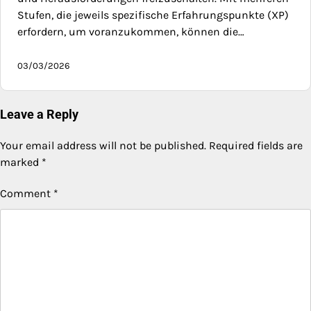
Stufen, die jeweils spezifische Erfahrungspunkte (XP)
erfordern, um voranzukommen, können die…
03/03/2026
Leave a Reply
Your email address will not be published.
Required fields are
marked
*
Comment
*