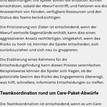
und Belohnungen. Die Spieler sollten die Situation schnell
einschätzen, sobald der Abwurf eintrifft, und Faktoren wie die
Anwesenheit von Feinden, verfügbare Ressourcen und den
Status des Teams berücksichtigen.
Die Priorisierung von Zielen ist entscheidend; wenn der
Abwurf wertvolle Gegenstände enthält, kann dies einen
aggressiveren Ansatz rechtfertigen. Umgekehrt, wenn das
Risiko zu hoch ist, könnten die Spieler entscheiden, sich
zurückzuziehen und sich neu zu gruppieren.
Die Etablierung eines Rahmens für die
Entscheidungsfindung kann diesen Prozess vereinfachen.
Beispielsweise können die Spieler sich fragen, ob der
potenzielle Gewinn das Risiko des Engagements überwiegt,
was hilft, schnellere, informierte Entscheidungen zu treffen.
Teamkoordination rund um Care-Paket-Abwürfe
Die Teamkoordination ist entscheidend, wenn es um Care-