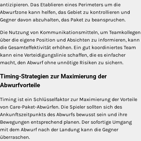
antizipieren. Das Etablieren eines Perimeters um die
Abwurfzone kann helfen, das Gebiet zu kontrollieren und
Gegner davon abzuhalten, das Paket zu beanspruchen.
Die Nutzung von Kommunikationsmitteln, um Teamkollegen
über die eigene Position und Absichten zu informieren, kann
die Gesamteffektivität erhöhen. Ein gut koordiniertes Team
kann eine Verteidigungslinie schaffen, die es einfacher
macht, den Abwurf ohne unnötige Risiken zu sichern.
Timing-Strategien zur Maximierung der
Abwurfvorteile
Timing ist ein Schlüsselfaktor zur Maximierung der Vorteile
von Care-Paket-Abwürfen. Die Spieler sollten sich des
Ankunftszeitpunkts des Abwurfs bewusst sein und ihre
Bewegungen entsprechend planen. Der sofortige Umgang
mit dem Abwurf nach der Landung kann die Gegner
überraschen.