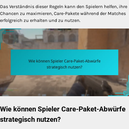
Das Verständnis dieser Regeln kann den Spielern helfen, ihre
Chancen zu maximieren, Care-Pakete während der Matches
erfolgreich zu erhalten und zu nutzen.
Wie können Spieler Care-Paket-Abwürfe
strategisch nutzen?