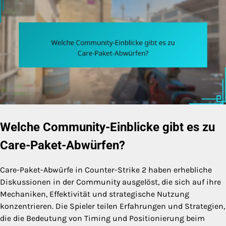
Welche Community-Einblicke gibt es zu
Care-Paket-Abwürfen?
Care-Paket-Abwürfe in Counter-Strike 2 haben erhebliche
Diskussionen in der Community ausgelöst, die sich auf ihre
Mechaniken, Effektivität und strategische Nutzung
konzentrieren. Die Spieler teilen Erfahrungen und Strategien,
die die Bedeutung von Timing und Positionierung beim