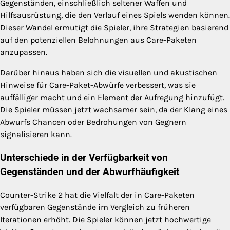
Gegenständen, einschließlich seltener Waffen und
Hilfsausrüstung, die den Verlauf eines Spiels wenden können.
Dieser Wandel ermutigt die Spieler, ihre Strategien basierend
auf den potenziellen Belohnungen aus Care-Paketen
anzupassen.
Darüber hinaus haben sich die visuellen und akustischen
Hinweise für Care-Paket-Abwürfe verbessert, was sie
auffälliger macht und ein Element der Aufregung hinzufügt.
Die Spieler müssen jetzt wachsamer sein, da der Klang eines
Abwurfs Chancen oder Bedrohungen von Gegnern
signalisieren kann.
Unterschiede in der Verfügbarkeit von
Gegenständen und der Abwurfhäufigkeit
Counter-Strike 2 hat die Vielfalt der in Care-Paketen
verfügbaren Gegenstände im Vergleich zu früheren
Iterationen erhöht. Die Spieler können jetzt hochwertige