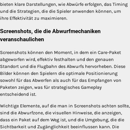
bieten klare Darstellungen, wie Abwürfe erfolgen, das Timing
und die Strategien, die die Spieler anwenden können, um
ihre Effektivität zu maximieren.
Screenshots, die die Abwurfmechaniken
veranschaulichen
Screenshots können den Moment, in dem ein Care-Paket
abgeworfen wird, effektiv festhalten und den genauen
Standort und die Flugbahn des Abwurfs hervorheben. Diese
Bilder können den Spielern die optimale Positionierung
sowohl für das Abwerfen als auch für das Empfangen von
Paketen zeigen, was für strategisches Gameplay
entscheidend ist.
Wichtige Elemente, auf die man in Screenshots achten sollte,
sind die Abwurfzone, die visuellen Hinweise, die anzeigen,
dass ein Paket auf dem Weg ist, und die Umgebung, die die
Sichtbarkeit und Zugänglichkeit beeinflussen kann. Die