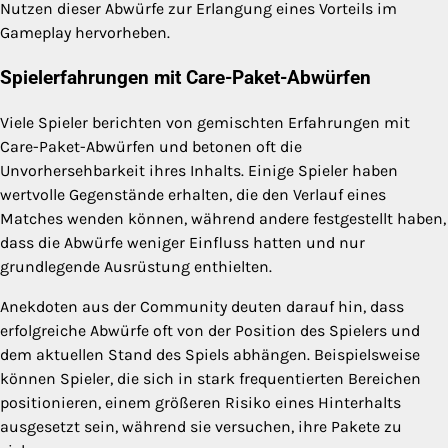
Nutzen dieser Abwürfe zur Erlangung eines Vorteils im
Gameplay hervorheben.
Spielerfahrungen mit Care-Paket-Abwürfen
Viele Spieler berichten von gemischten Erfahrungen mit
Care-Paket-Abwürfen und betonen oft die
Unvorhersehbarkeit ihres Inhalts. Einige Spieler haben
wertvolle Gegenstände erhalten, die den Verlauf eines
Matches wenden können, während andere festgestellt haben,
dass die Abwürfe weniger Einfluss hatten und nur
grundlegende Ausrüstung enthielten.
Anekdoten aus der Community deuten darauf hin, dass
erfolgreiche Abwürfe oft von der Position des Spielers und
dem aktuellen Stand des Spiels abhängen. Beispielsweise
können Spieler, die sich in stark frequentierten Bereichen
positionieren, einem größeren Risiko eines Hinterhalts
ausgesetzt sein, während sie versuchen, ihre Pakete zu