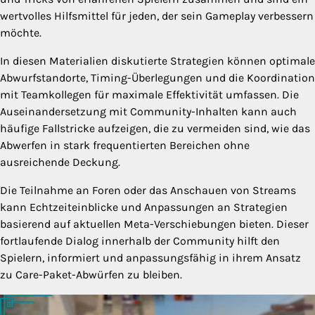
wertvolles Hilfsmittel für jeden, der sein Gameplay verbessern
möchte.
In diesen Materialien diskutierte Strategien können optimale
Abwurfstandorte, Timing-Überlegungen und die Koordination
mit Teamkollegen für maximale Effektivität umfassen. Die
Auseinandersetzung mit Community-Inhalten kann auch
häufige Fallstricke aufzeigen, die zu vermeiden sind, wie das
Abwerfen in stark frequentierten Bereichen ohne
ausreichende Deckung.
Die Teilnahme an Foren oder das Anschauen von Streams
kann Echtzeiteinblicke und Anpassungen an Strategien
basierend auf aktuellen Meta-Verschiebungen bieten. Dieser
fortlaufende Dialog innerhalb der Community hilft den
Spielern, informiert und anpassungsfähig in ihrem Ansatz
zu Care-Paket-Abwürfen zu bleiben.