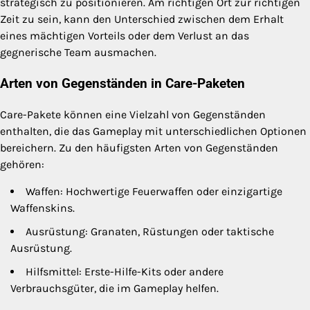
strategisch zu positionieren. Am richtigen Ort zur richtigen
Zeit zu sein, kann den Unterschied zwischen dem Erhalt
eines mächtigen Vorteils oder dem Verlust an das
gegnerische Team ausmachen.
Arten von Gegenständen in Care-Paketen
Care-Pakete können eine Vielzahl von Gegenständen
enthalten, die das Gameplay mit unterschiedlichen Optionen
bereichern. Zu den häufigsten Arten von Gegenständen
gehören:
Waffen: Hochwertige Feuerwaffen oder einzigartige
Waffenskins.
Ausrüstung: Granaten, Rüstungen oder taktische
Ausrüstung.
Hilfsmittel: Erste-Hilfe-Kits oder andere
Verbrauchsgüter, die im Gameplay helfen.