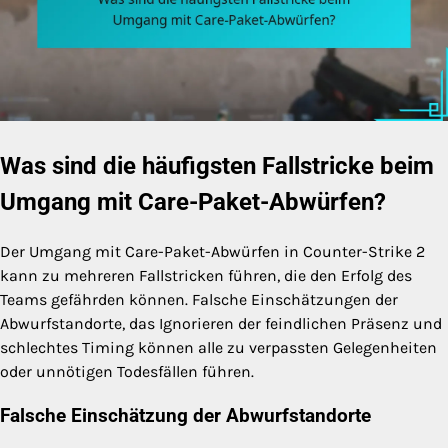
Was sind die häufigsten Fallstricke beim
Umgang mit Care-Paket-Abwürfen?
Der Umgang mit Care-Paket-Abwürfen in Counter-Strike 2
kann zu mehreren Fallstricken führen, die den Erfolg des
Teams gefährden können. Falsche Einschätzungen der
Abwurfstandorte, das Ignorieren der feindlichen Präsenz und
schlechtes Timing können alle zu verpassten Gelegenheiten
oder unnötigen Todesfällen führen.
Falsche Einschätzung der Abwurfstandorte