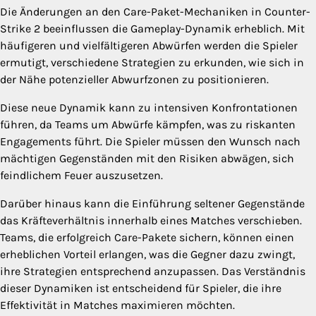
Die Änderungen an den Care-Paket-Mechaniken in Counter-
Strike 2 beeinflussen die Gameplay-Dynamik erheblich. Mit
häufigeren und vielfältigeren Abwürfen werden die Spieler
ermutigt, verschiedene Strategien zu erkunden, wie sich in
der Nähe potenzieller Abwurfzonen zu positionieren.
Diese neue Dynamik kann zu intensiven Konfrontationen
führen, da Teams um Abwürfe kämpfen, was zu riskanten
Engagements führt. Die Spieler müssen den Wunsch nach
mächtigen Gegenständen mit den Risiken abwägen, sich
feindlichem Feuer auszusetzen.
Darüber hinaus kann die Einführung seltener Gegenstände
das Kräfteverhältnis innerhalb eines Matches verschieben.
Teams, die erfolgreich Care-Pakete sichern, können einen
erheblichen Vorteil erlangen, was die Gegner dazu zwingt,
ihre Strategien entsprechend anzupassen. Das Verständnis
dieser Dynamiken ist entscheidend für Spieler, die ihre
Effektivität in Matches maximieren möchten.