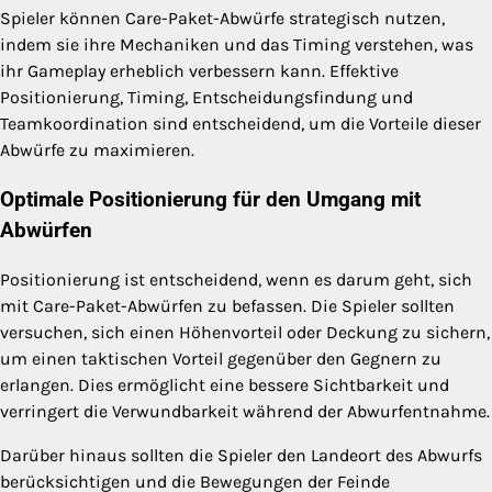
Spieler können Care-Paket-Abwürfe strategisch nutzen,
indem sie ihre Mechaniken und das Timing verstehen, was
ihr Gameplay erheblich verbessern kann. Effektive
Positionierung, Timing, Entscheidungsfindung und
Teamkoordination sind entscheidend, um die Vorteile dieser
Abwürfe zu maximieren.
Optimale Positionierung für den Umgang mit
Abwürfen
Positionierung ist entscheidend, wenn es darum geht, sich
mit Care-Paket-Abwürfen zu befassen. Die Spieler sollten
versuchen, sich einen Höhenvorteil oder Deckung zu sichern,
um einen taktischen Vorteil gegenüber den Gegnern zu
erlangen. Dies ermöglicht eine bessere Sichtbarkeit und
verringert die Verwundbarkeit während der Abwurfentnahme.
Darüber hinaus sollten die Spieler den Landeort des Abwurfs
berücksichtigen und die Bewegungen der Feinde