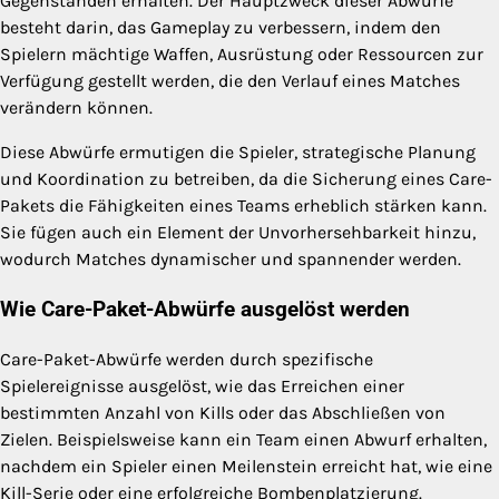
Gegenständen erhalten. Der Hauptzweck dieser Abwürfe
besteht darin, das Gameplay zu verbessern, indem den
Spielern mächtige Waffen, Ausrüstung oder Ressourcen zur
Verfügung gestellt werden, die den Verlauf eines Matches
verändern können.
Diese Abwürfe ermutigen die Spieler, strategische Planung
und Koordination zu betreiben, da die Sicherung eines Care-
Pakets die Fähigkeiten eines Teams erheblich stärken kann.
Sie fügen auch ein Element der Unvorhersehbarkeit hinzu,
wodurch Matches dynamischer und spannender werden.
Wie Care-Paket-Abwürfe ausgelöst werden
Care-Paket-Abwürfe werden durch spezifische
Spielereignisse ausgelöst, wie das Erreichen einer
bestimmten Anzahl von Kills oder das Abschließen von
Zielen. Beispielsweise kann ein Team einen Abwurf erhalten,
nachdem ein Spieler einen Meilenstein erreicht hat, wie eine
Kill-Serie oder eine erfolgreiche Bombenplatzierung.