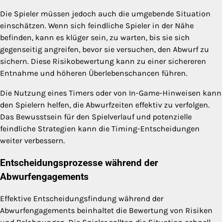
Die Spieler müssen jedoch auch die umgebende Situation
einschätzen. Wenn sich feindliche Spieler in der Nähe
befinden, kann es klüger sein, zu warten, bis sie sich
gegenseitig angreifen, bevor sie versuchen, den Abwurf zu
sichern. Diese Risikobewertung kann zu einer sichereren
Entnahme und höheren Überlebenschancen führen.
Die Nutzung eines Timers oder von In-Game-Hinweisen kann
den Spielern helfen, die Abwurfzeiten effektiv zu verfolgen.
Das Bewusstsein für den Spielverlauf und potenzielle
feindliche Strategien kann die Timing-Entscheidungen
weiter verbessern.
Entscheidungsprozesse während der
Abwurfengagements
Effektive Entscheidungsfindung während der
Abwurfengagements beinhaltet die Bewertung von Risiken