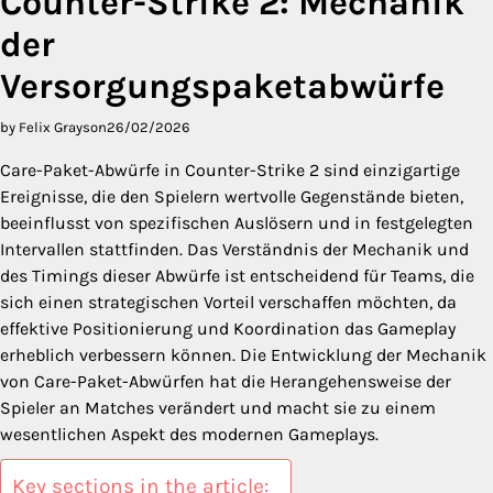
Counter-Strike 2: Mechanik
der
Versorgungspaketabwürfe
by Felix Grayson
26/02/2026
Care-Paket-Abwürfe in Counter-Strike 2 sind einzigartige
Ereignisse, die den Spielern wertvolle Gegenstände bieten,
beeinflusst von spezifischen Auslösern und in festgelegten
Intervallen stattfinden. Das Verständnis der Mechanik und
des Timings dieser Abwürfe ist entscheidend für Teams, die
sich einen strategischen Vorteil verschaffen möchten, da
effektive Positionierung und Koordination das Gameplay
erheblich verbessern können. Die Entwicklung der Mechanik
von Care-Paket-Abwürfen hat die Herangehensweise der
Spieler an Matches verändert und macht sie zu einem
wesentlichen Aspekt des modernen Gameplays.
Key sections in the article: