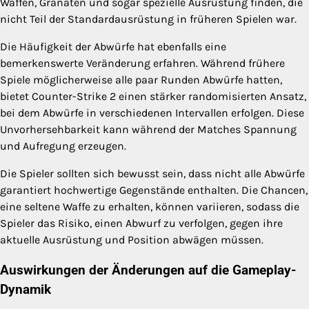
Waffen, Granaten und sogar spezielle Ausrüstung finden, die
nicht Teil der Standardausrüstung in früheren Spielen war.
Die Häufigkeit der Abwürfe hat ebenfalls eine
bemerkenswerte Veränderung erfahren. Während frühere
Spiele möglicherweise alle paar Runden Abwürfe hatten,
bietet Counter-Strike 2 einen stärker randomisierten Ansatz,
bei dem Abwürfe in verschiedenen Intervallen erfolgen. Diese
Unvorhersehbarkeit kann während der Matches Spannung
und Aufregung erzeugen.
Die Spieler sollten sich bewusst sein, dass nicht alle Abwürfe
garantiert hochwertige Gegenstände enthalten. Die Chancen,
eine seltene Waffe zu erhalten, können variieren, sodass die
Spieler das Risiko, einen Abwurf zu verfolgen, gegen ihre
aktuelle Ausrüstung und Position abwägen müssen.
Auswirkungen der Änderungen auf die Gameplay-
Dynamik