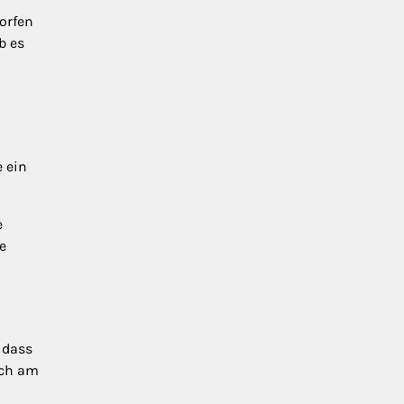
orfen
b es
e ein
e
e
 dass
ich am