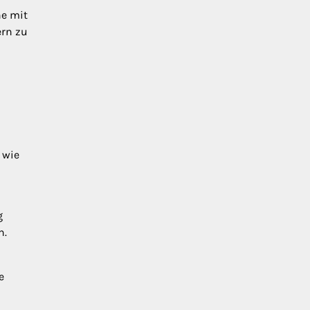
he mit
ern zu
 wie
g
n.
e