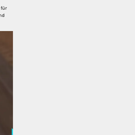
 für
nd