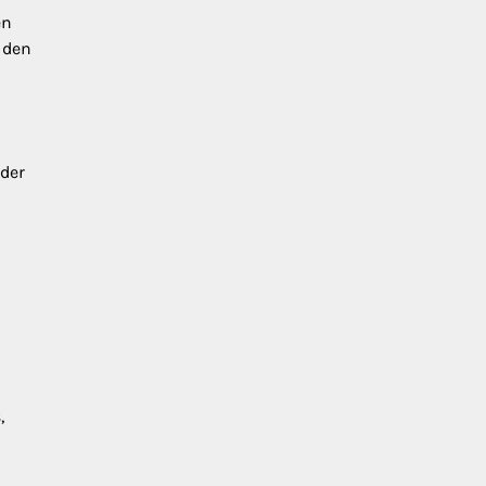
en
 den
der
,