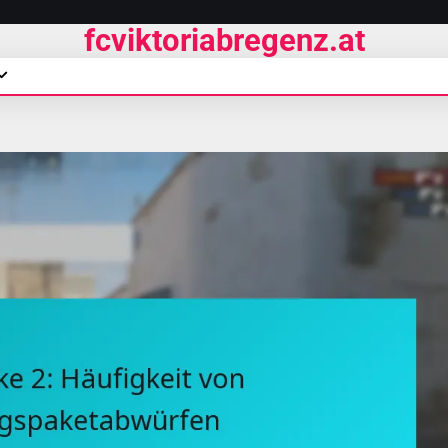
fcviktoriabregenz.at