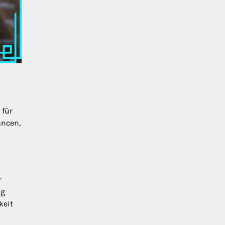
 für
ancen,
r
ng
keit